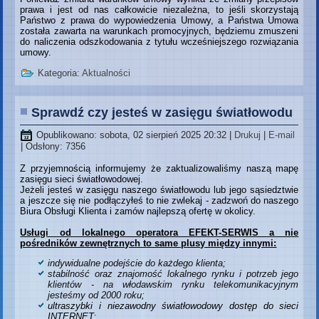
prawa i jest od nas całkowicie niezależna, to jeśli skorzystają
Państwo z prawa do wypowiedzenia Umowy, a Państwa Umowa
została zawarta na warunkach promocyjnych, będziemu zmuszeni
do naliczenia odszkodowania z tytułu wcześniejszego rozwiązania
umowy.
Kategoria:
Aktualności
Sprawdź czy jesteś w zasięgu światłowodu
Opublikowano: sobota, 02 sierpień 2025 20:32
|
Drukuj
|
E-mail
| Odsłony: 7356
Z przyjemnością informujemy że zaktualizowaliśmy naszą mapę
zasięgu sieci światłowodowej.
Jeżeli jesteś w zasięgu naszego światłowodu lub jego sąsiedztwie
a jeszcze się nie podłączyłeś to nie zwlekaj - zadzwoń do naszego
Biura Obsługi Klienta i zamów najlepszą ofertę w okolicy.
Usługi od lokalnego operatora EFEKT-SERWIS a nie
pośredników zewnętrznych to same plusy między innymi:
indywidualne podejście do każdego klienta;
stabilność oraz znajomość lokalnego rynku i potrzeb jego
klientów - na włodawskim rynku telekomunikacyjnym
jesteśmy od 2000 roku;
ultraszybki i niezawodny światłowodowy dostęp do sieci
INTERNET;