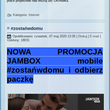
prace projektowe nad resztą ulic Orchówka.
Kategoria:
Internet
#zostańwdomu
Opublikowano: czwartek, 07 maj 2020 13:05
|
Drukuj
|
E-mail
|
Odsłony: 18031
NOWA PROMOCJA
JAMBOX mobile
#zostańwdomu i odbierz
paczkę