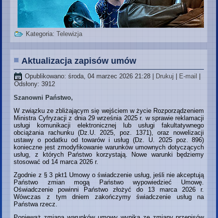
Kategoria:
Telewizja
Aktualizacja zapisów umów
Opublikowano: środa, 04 marzec 2026 21:28
|
Drukuj
|
E-mail
|
Odsłony: 3912
Szanowni
Państwo,
W związku ze zbliżającym się wejściem w życie Rozporządzeniem
Ministra Cyfryzacji z dnia 29 września 2025 r. w sprawie reklamacji
usługi komunikacji elektronicznej lub usługi fakultatywnego
obciążania rachunku (Dz.U. 2025, poz. 1371), oraz nowelizacji
ustawy o podatku od towarów i usług (Dz. U. 2025 poz. 896)
konieczne jest zmodyfikowanie warunków umownych dotyczących
usług, z których Państwo korzystają. Nowe warunki będziemy
stosować od 14 marca 2026 r.
Zgodnie z § 3 pkt1 Umowy o świadczenie usług, jeśli nie akceptują
Państwo zmian mogą Państwo wypowiedzieć Umowę.
Oświadczenie powinni Państwo złożyć do 13 marca 2026 r.
Wówczas z tym dniem zakończymy świadczenie usług na
Państwa rzecz.
Ponieważ zmiana warunków umowy wynika ze zmiany przepisów