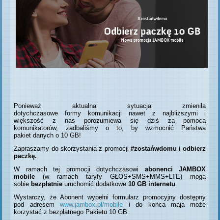
Ponieważ aktualna sytuacja zmieniła
dotychczasowe formy komunikacji nawet z najbliższymi i
większość z nas porozumiewa się dziś za pomocą
komunikatorów, zadbaliśmy o to, by wzmocnić Państwa
pakiet danych o 10 GB!
Zapraszamy do skorzystania z promocji
#zostańwdomu i odbierz
paczkę.
W ramach tej promocji dotychczasowi
abonenci JAMBOX
mobile
(w ramach taryfy GŁOS+SMS+MMS+LTE) mogą
sobie
bezpłatnie
uruchomić dodatkowe
10 GB internetu
.
Wystarczy, że Abonent wypełni formularz promocyjny dostępny
pod adresem
www.jambox.pl/mobile
i do końca maja może
korzystać z bezpłatnego Pakietu 10 GB.