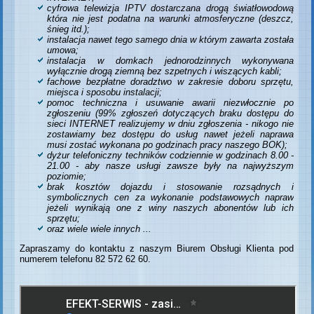
cyfrowa telewizja IPTV dostarczana drogą światłowodową
która nie jest podatna na warunki atmosferyczne (deszcz,
śnieg itd.);
instalacja nawet tego samego dnia w którym zawarta została
umowa;
instalacja w domkach jednorodzinnych wykonywana
wyłącznie drogą ziemną bez szpetnych i wiszących kabli;
fachowe bezpłatne doradztwo w zakresie doboru sprzętu,
miejsca i sposobu instalacji;
pomoc techniczna i usuwanie awarii niezwłocznie po
zgłoszeniu (99% zgłoszeń dotyczących braku dostępu do
sieci INTERNET realizujemy w dniu zgłoszenia - nikogo nie
zostawiamy bez dostępu do usług nawet jeżeli naprawa
musi zostać wykonana po godzinach pracy naszego BOK);
dyżur telefoniczny techników codziennie w godzinach 8.00 -
21.00 - aby nasze usługi zawsze były na najwyższym
poziomie;
brak kosztów dojazdu i stosowanie rozsądnych i
symbolicznych cen za wykonanie podstawowych napraw
jeżeli wynikają one z winy naszych abonentów lub ich
sprzętu;
oraz wiele wiele innych ...
Zapraszamy do kontaktu z naszym Biurem Obsługi Klienta pod
numerem telefonu
82 572 62 60.